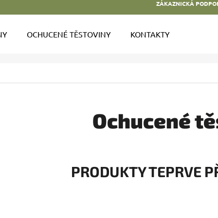
ZÁKAZNICKÁ PODPO
NY
OCHUCENÉ TĚSTOVINY
KONTAKTY
O POTŘEBUJETE NAJÍT?
HLEDAT
Ochucené tě
DOPORUČUJEME
PRODUKTY TEPRVE P