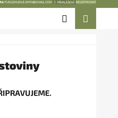
RA:
TUDLENUDLE.INFO@GMAIL.COM
REGISTROVAT
PŘIHLÁŠENÍ
Hledat
Nákup
košík
stoviny
ŘIPRAVUJEME.